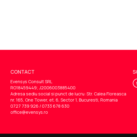
CONTACT
S
Evensys Consult SRL
RO18459449; J2006003885400
Adresa sediu social si punct de lucru: Str. Calea Floreasca
nr. 165, One Tower, et. 6, Sector 1, Bucuresti, Romania
0727 739 926 / 0733 678 630
office@evensys.ro