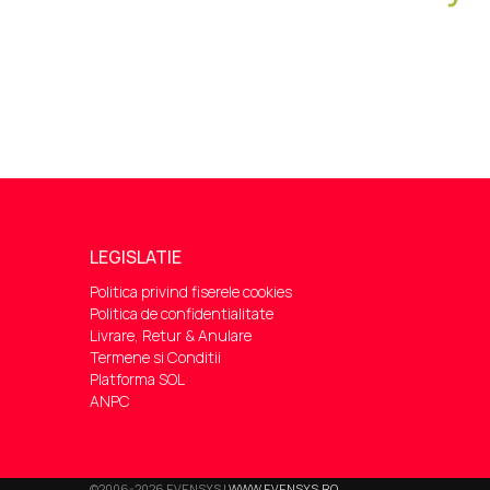
LEGISLATIE
Politica privind fiserele cookies
Politica de confidentialitate
Livrare, Retur & Anulare
Termene si Conditii
Platforma SOL
ANPC
©2006-2026 EVENSYS |
WWW.EVENSYS.RO