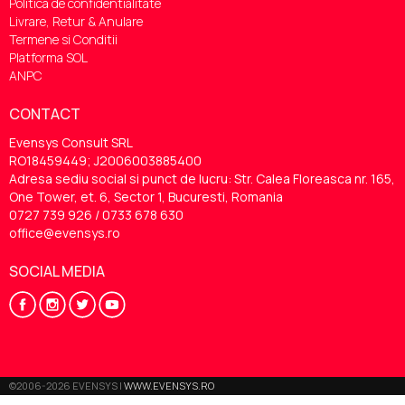
Politica de confidentialitate
Livrare, Retur & Anulare
Termene si Conditii
Platforma SOL
ANPC
CONTACT
Evensys Consult SRL
RO18459449; J2006003885400
Adresa sediu social si punct de lucru: Str. Calea Floreasca nr. 165,
One Tower, et. 6, Sector 1, Bucuresti, Romania
0727 739 926 / 0733 678 630
office@evensys.ro
SOCIAL MEDIA
©2006-2026 EVENSYS |
WWW.EVENSYS.RO