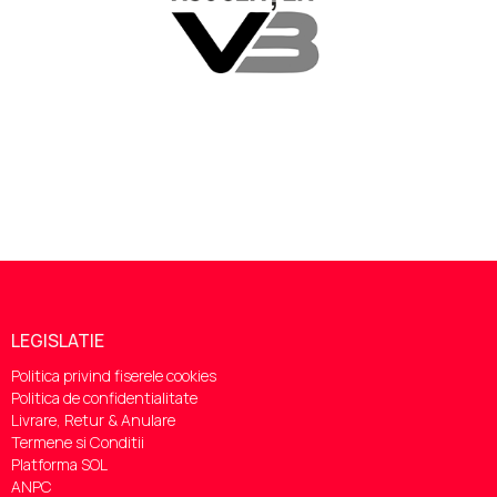
LEGISLATIE
Politica privind fiserele cookies
Politica de confidentialitate
Livrare, Retur & Anulare
Termene si Conditii
Platforma SOL
ANPC